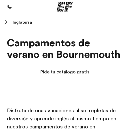
Inglaterra
Inicio
Bienvenido a EF
Campamentos de
Programas
verano en Bournemouth
Ver todo lo que hacemos
Oficinas
Pide tu catálogo gratis
Encuentra una oficina
Sobre nosotros
Quiénes somos
Campus EF
Campus EF
Trabajos
Disfruta de unas vacaciones al sol repletas de
diversión y aprende inglés al mismo tiempo en
Únete al equipo
nuestros campamentos de verano en