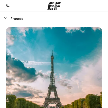
Francés
Inicio
Bienvenido a EF
Programas
Ver todo lo que hacemos
Oficinas
Encuentra una oficina
Sobre nosotros
Quiénes somos
Trabajos
Únete al equipo