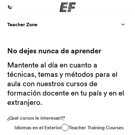
Teacher Zone
Inicio
Bienvenido a EF
No dejes nunca de aprender
Programas
Ver todo lo que hacemos
Mantente al día en cuanto a
Oficinas
técnicas, temas y métodos para el
aula con nuestros cursos de
Encuentra una oficina
formación docente en tu país y en el
Sobre nosotros
extranjero.
Quiénes somos
Trabajos
¿Qué cursos le interesan?
*
Únete al equipo
Idiomas en el Exterior
Teacher Training Courses