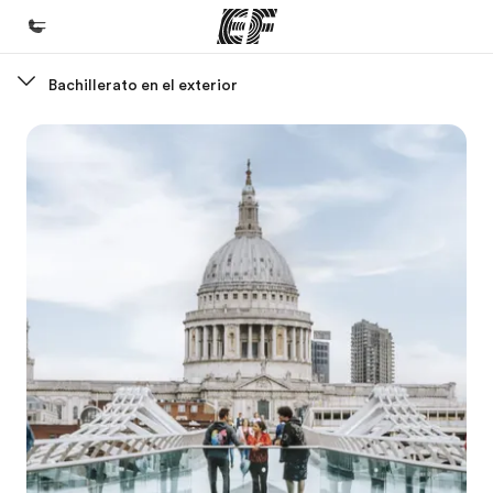
Bachillerato en el exterior
Inicio
Bienvenido a EF
Programas
Ver todo lo que hacemos
Oficinas
Encuentra una oficina
Sobre nosotros
Quiénes somos
Trabajos
Únete al equipo