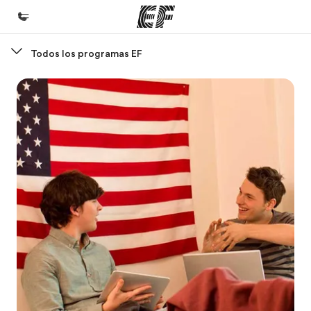
Todos los programas EF
Inicio
Bienvenido a EF
Programas
Ver todo lo que hacemos
Oficinas
Encuentra una oficina
Sobre nosotros
Quiénes somos
Trabajos
Únete al equipo