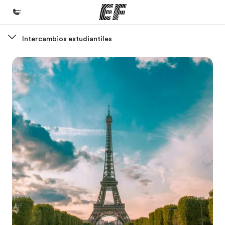
Intercambios estudiantiles
Inicio
Bienvenido a EF
Programas
Ver todo lo que hacemos
Oficinas
Encuentra una oficina
Sobre nosotros
Quiénes somos
Trabajos
Únete al equipo