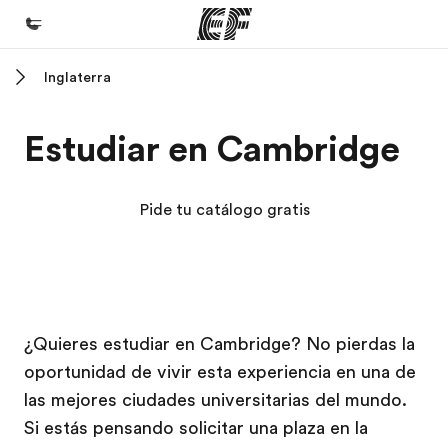
Inglaterra
Inicio
Bienvenido a EF
Estudiar en Cambridge
Programas
Ver todo lo que hacemos
Pide tu catálogo gratis
Oficinas
Encuentra una oficina
Sobre nosotros
Campus EF
Campus EF
Campus EF
Campus EF
¿Quieres estudiar en Cambridge? No pierdas la
Quiénes somos
oportunidad de vivir esta experiencia en una de
Trabajos
las mejores ciudades universitarias del mundo.
Únete al equipo
Si estás pensando solicitar una plaza en la