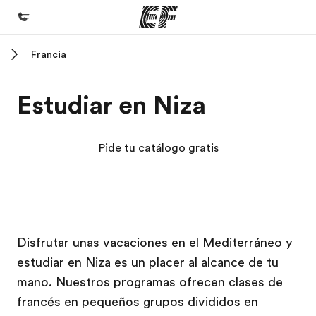
Francia
Inicio
Bienvenido a EF
Estudiar en Niza
Programas
Ver todo lo que hacemos
Pide tu catálogo gratis
Oficinas
Encuentra una oficina
Sobre nosotros
Campus EF
Campus EF
Campus EF
Campus EF
Disfrutar unas vacaciones en el Mediterráneo y
Quiénes somos
estudiar en Niza es un placer al alcance de tu
Trabajos
mano. Nuestros programas ofrecen clases de
Únete al equipo
francés en pequeños grupos divididos en