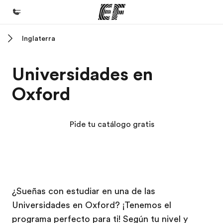
Inglaterra
Inicio
Bienvenido a EF
Universidades en
Programas
Oxford
Ver todo lo que hacemos
Oficinas
Pide tu catálogo gratis
Encuentra una oficina
Sobre nosotros
Quiénes somos
Campus EF
Campus EF
Campus EF
Campus EF
Trabajos
¿Sueñas con estudiar en una de las
Universidades en Oxford? ¡Tenemos el
Únete al equipo
programa perfecto para ti! Según tu nivel y