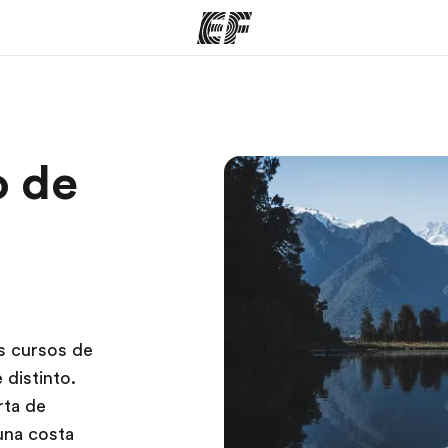
mas
Oficinas
Sobre
o de
ue hacemos
Encuentra una oficina
Quié
os cursos de
distinto.
rta de
una costa