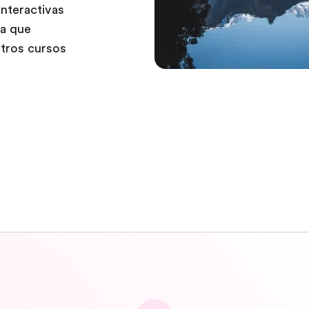
interactivas
na que
tros cursos