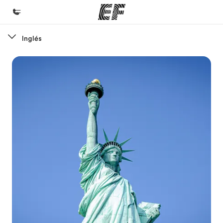
Inglés
Inicio
Bienvenido a EF
Programas
Ver todo lo que hacemos
Oficinas
Encuentra una oficina
Sobre nosotros
Quiénes somos
Trabajos
Únete al equipo