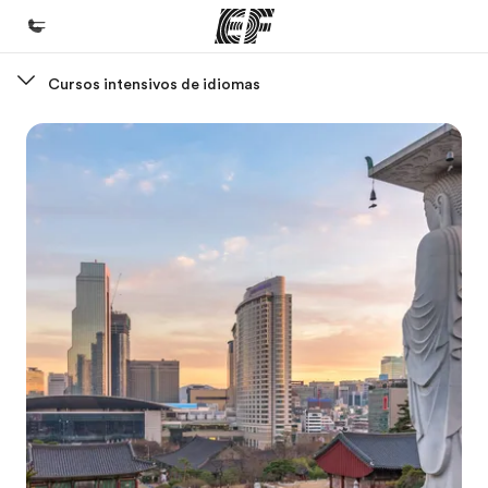
Cursos intensivos de idiomas
Inicio
Bienvenido a EF
Programas
Ver todo lo que hacemos
Oficinas
Encuentra una oficina
Sobre nosotros
Quiénes somos
Trabajos
Únete al equipo