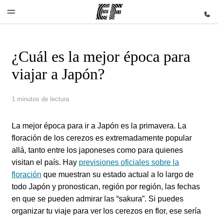
¿Cuál es la mejor época para
Inicio
Programas
Oficinas
Sobre
Trabajos
viajar a Japón?
nosotros
Bienvenido
Ver todo lo
Encuentra
Únete al
a EF
que hacemos
una oficina
equipo
Quiénes
1 minutos de lectura
somos
La mejor época para ir a Japón es la primavera. La
floración de los cerezos es extremadamente popular
allá, tanto entre los japoneses como para quienes
visitan el país. Hay
previsiones oficiales sobre la
floración
que muestran su estado actual a lo largo de
todo Japón y pronostican, región por región, las fechas
en que se pueden admirar las “sakura”. Si puedes
organizar tu viaje para ver los cerezos en flor, ese sería