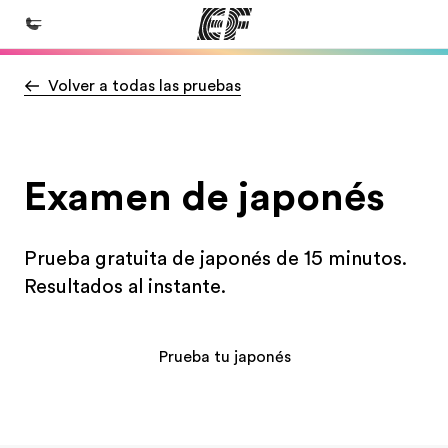
Volver a todas las pruebas
Inicio
Bienvenido a EF
Programas
Examen de japonés
Ver todo lo que hacemos
Oficinas
Prueba gratuita de japonés de 15 minutos.
Encuentra una oficina
Resultados al instante.
Sobre nosotros
Quiénes somos
Prueba tu japonés
Trabajos
Únete al equipo