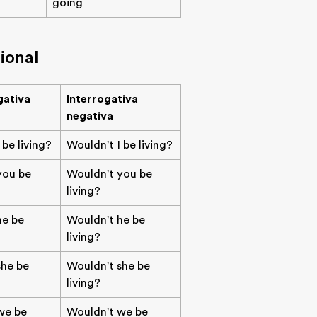
going
ional
gativa
Interrogativa
negativa
 be living?
Wouldn't I be living?
you be
Wouldn't you be
living?
he be
Wouldn't he be
living?
he be
Wouldn't she be
living?
we be
Wouldn't we be