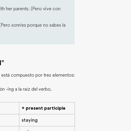
ith her parents. (Pero vive con
 (Pero sonríes porque no sabes la
l"
bo está compuesto por tres elementos:
n -ing a la raíz del verbo.
+ present participle
staying