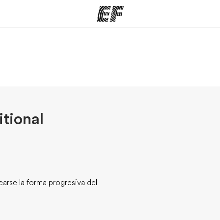
mas
Oficinas
Sobre
ue hacemos
Encuentra una oficina
Quié
tional
arse la forma progresiva del