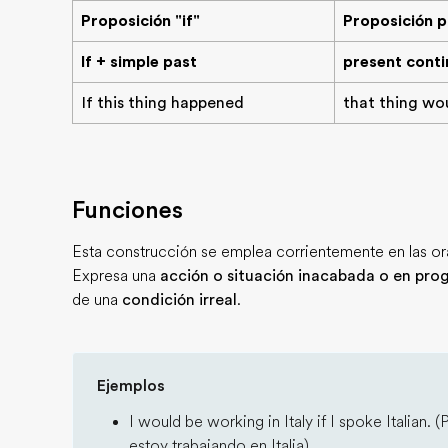
Proposición "if"
Proposición p
If + simple past
present conti
If this thing happened
that thing wo
Funciones
Esta construcción se emplea corrientemente en las or
Expresa una
acción o situación inacabada o en pro
de una
condición irreal
.
Ejemplos
I would be working in Italy if I spoke Italian. (
estoy trabajando en Italia)