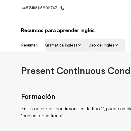
+57 601 5802743
Menú
Recursos para aprender inglés
Inicio
Progra
Resumen
Gramática inglesa
Uso del inglés
Bienvenido a EF
Ver todo lo q
Present Continuous Condi
Formación
En las oraciones condicionales de tipo 2, puede emple
"present conditional".