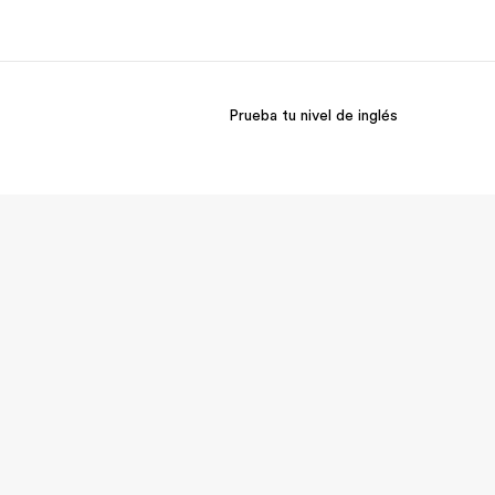
Prueba tu nivel de inglés
 nosotros
Trabajos
nes somos
Únete al equipo