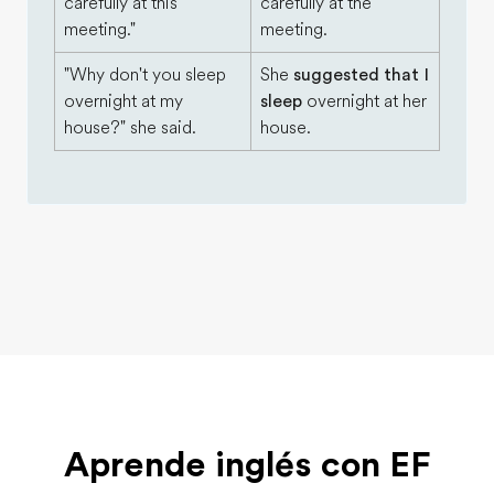
carefully at this
carefully at the
meeting."
meeting.
"Why don't you sleep
She
suggested that I
overnight at my
sleep
overnight at her
house?" she said.
house.
Aprende inglés con EF