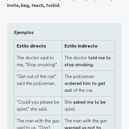
invite, beg, teach, forbid.
Ejemplos
Estilo directo
Estilo indirecto
The doctor said to
The doctor
told me to
me, "Stop smoking!".
stop smoking
.
"Get out of the car!"
The policeman
said the policeman.
ordered him to get
out
of the car.
"Could you please be
She
asked me to be
quiet," she said.
quiet.
The man with the gun
The man with the gun
said to us, "Don't
warned us not to