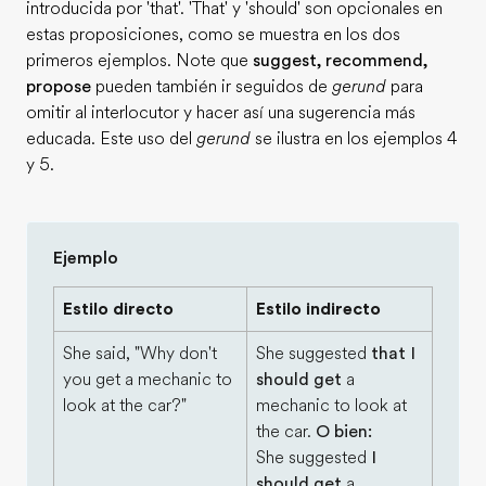
introducida por 'that'. 'That' y 'should' son opcionales en
estas proposiciones, como se muestra en los dos
primeros ejemplos. Note que
suggest, recommend,
propose
pueden también ir seguidos de
gerund
para
omitir al interlocutor y hacer así una sugerencia más
educada. Este uso del
gerund
se ilustra en los ejemplos 4
y 5.
Ejemplo
Estilo directo
Estilo indirecto
She said, "Why don't
She suggested
that I
you get a mechanic to
should get
a
look at the car?"
mechanic to look at
the car.
O bien:
She suggested
I
should get
a