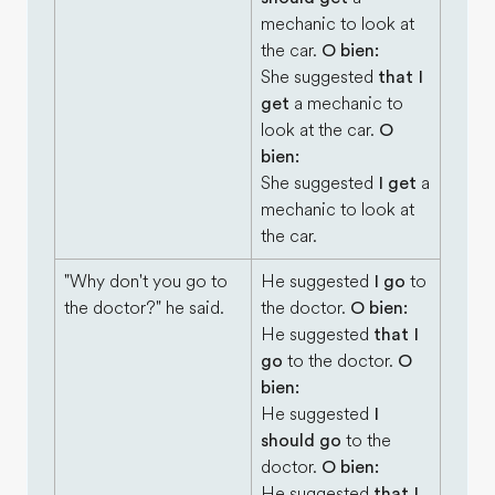
mechanic to look at
the car.
O bien:
She suggested
that I
get
a mechanic to
look at the car.
O
bien:
She suggested
I get
a
mechanic to look at
the car.
"Why don't you go to
He suggested
I go
to
the doctor?" he said.
the doctor.
O bien:
He suggested
that I
go
to the doctor.
O
bien:
He suggested
I
should go
to the
doctor.
O bien:
He suggested
that I