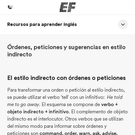
Recursos para aprender inglés
Inicio
Bienvenido a EF
Órdenes, peticiones y sugerencias en estilo
Programas
indirecto
Ver todo lo que hacemos
Oficinas
El estilo indirecto con órdenes o peticiones
Encuentra una oficina
Para transformar una orden o petición al estilo indirecto,
Sobre nosotros
se puede utilizar el verbo 'tell' con un infinitivo:
He told
Quiénes somos
me to go away.
El esquema se compone de
verbo +
objeto indirecto + infinitivo
. El complemento de objeto
Trabajos
indirecto es el interlocutor. Otros verbos que se utilizan
Únete al equipo
del mismo modo para informar sobre órdenes y
peticiones son
command, order, warn, ask, advise,