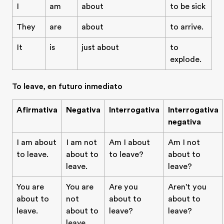
I
am
about
to be sick
They
are
about
to arrive.
It
is
just about
to
explode.
To leave, en futuro inmediato
Afirmativa
Negativa
Interrogativa
Interrogativa
negativa
I am about
I am not
Am I about
Am I not
to leave.
about to
to leave?
about to
leave.
leave?
You are
You are
Are you
Aren't you
about to
not
about to
about to
leave.
about to
leave?
leave?
leave.