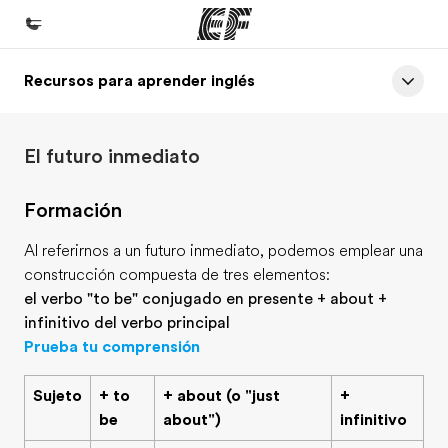
Recursos para aprender inglés
Inicio
Bienvenido a EF
El futuro inmediato
Programas
Ver todo lo que hacemos
Formación
Oficinas
Al referirnos a un futuro inmediato, podemos emplear una
Encuentra una oficina
construcción compuesta de tres elementos:
el verbo "to be" conjugado en presente + about +
Sobre nosotros
infinitivo del verbo principal
Quiénes somos
Prueba tu comprensión
Trabajos
Sujeto
+ to
+ about (o "just
+
Únete al equipo
be
about")
infinitivo