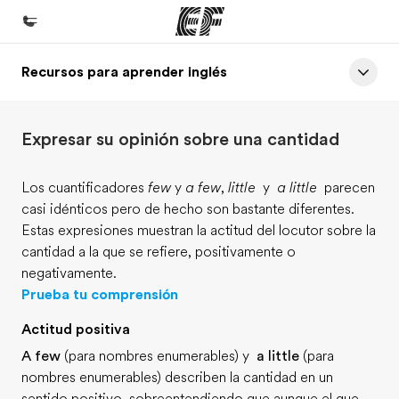
Recursos para aprender inglés
Inicio
Bienvenido a EF
Expresar su opinión sobre una cantidad
Programas
Ver todo lo que hacemos
Los cuantificadores
few
y
a few
,
little
y
a little
parecen
casi idénticos pero de hecho son bastante diferentes.
Oficinas
Estas expresiones muestran la actitud del locutor sobre la
Encuentra una oficina
cantidad a la que se refiere, positivamente o
negativamente.
Sobre nosotros
Prueba tu comprensión
Quiénes somos
Actitud positiva
Trabajos
A few
(para nombres enumerables) y
a little
(para
Únete al equipo
nombres enumerables) describen la cantidad en un