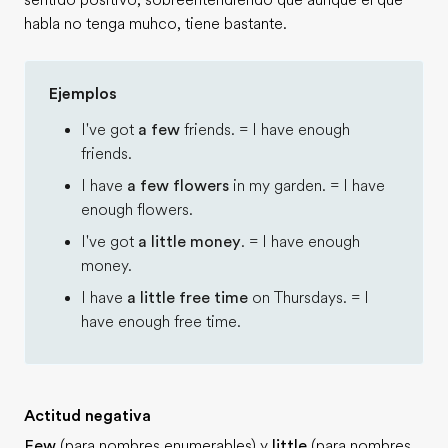
sentido positivo, sobreentendiendo que aunque el que
habla no tenga muhco, tiene bastante.
Ejemplos
I've got
a few
friends. = I have enough
friends.
I have
a few flowers
in my garden. = I have
enough flowers.
I've got
a little money
. = I have enough
money.
I have
a little free time
on Thursdays. = I
have enough free time.
Actitud negativa
Few
(para nombres enumerables) y
little
(para nombres