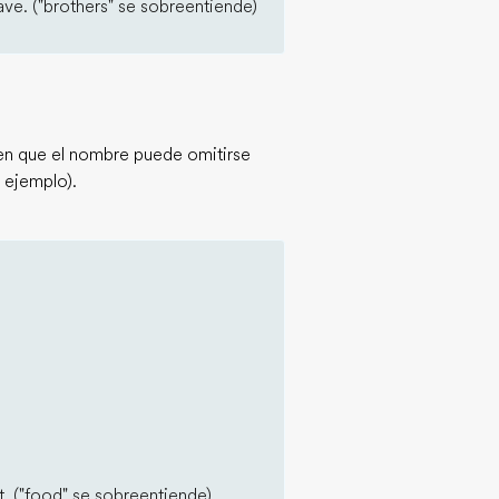
ve. ("brothers" se sobreentiende)
n que el nombre puede omitirse
o ejemplo).
. ("food" se sobreentiende)