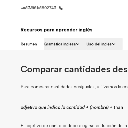
+57 601 5802743
Menú
Recursos para aprender inglés
Inicio
Progra
Resumen
Gramática inglesa
Uso del inglés
Bienvenido a EF
Ver todo lo q
Comparar cantidades des
Para comparar cantidades desiguales, utilizamos la co
adjetivo que indica la cantidad
+
(nombre)
+ than
El adjetivo de cantidad debe elegirse en función de la