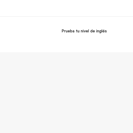
Prueba tu nivel de inglés
 nosotros
Trabajos
nes somos
Únete al equipo