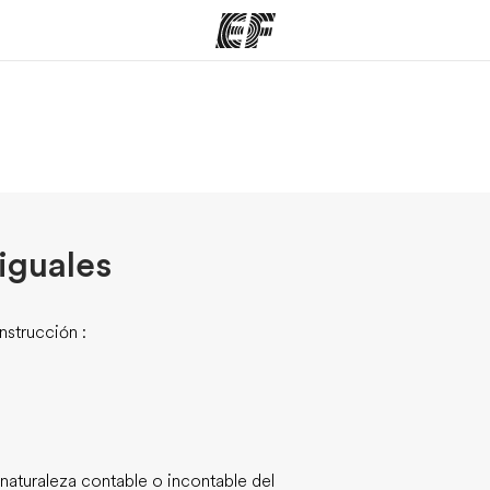
mas
Oficinas
Sobre
ue hacemos
Encuentra una oficina
Quié
iguales
nstrucción :
 naturaleza contable o incontable del