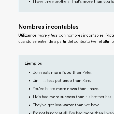
I have three brothers. That's
more than
you ha
Nombres incontables
Utilizamos
more
y
less
con nombres incontables. Note
cuando se entiende a partir del contexto (ver el últim
Ejemplos
John eats
more food than
Peter.
Jim has
less patience than
Sam.
You've heard
more news than
I have.
He's had
more success than
his brother has.
They've got
less water than
we have.
I'm not hungry at all. I've had
more than
I want