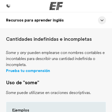
Recursos para aprender inglés
Inicio
Bienvenido a EF
Cantidades indefinidas e incompletas
Programas
Ver todo lo que hacemos
Some
y
any
pueden emplearse con nombres contables e
incontables para describir una cantidad indefinida o
Oficinas
incompleta.
Encuentra una oficina
Prueba tu comprensión
Sobre nosotros
Uso de "some"
Quiénes somos
Some
puede utilizarse en oraciones descriptivas.
Trabajos
Únete al equipo
Ejemplos