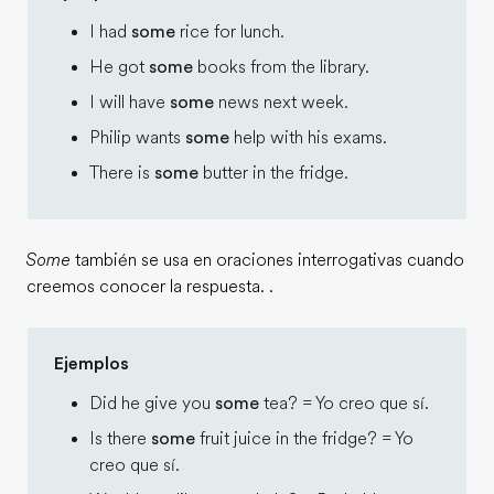
I had
some
rice for lunch.
He got
some
books from the library.
I will have
some
news next week.
Philip wants
some
help with his exams.
There is
some
butter in the fridge.
Some
también se usa en oraciones interrogativas cuando
creemos conocer la respuesta. .
Ejemplos
Did he give you
some
tea? = Yo creo que sí.
Is there
some
fruit juice in the fridge? = Yo
creo que sí.