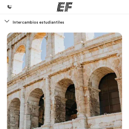
Intercambios estudiantiles
Inicio
Bienvenido a EF
Programas
Ver todo lo que hacemos
Oficinas
Encuentra una oficina
Sobre nosotros
Quiénes somos
Trabajos
Únete al equipo