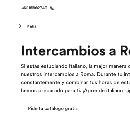
6015802743
Menú
Italia
Inicio
Progra
Intercambios a 
Bienvenido a EF
Ver todo lo q
Si estás estudiando italiano, la mejor manera
nuestros intercambios a Roma. Durante tu
in
constantemente y combinar tus horas de estu
hemos preparado para ti. ¡Aprende italiano rá
Pide tu catálogo gratis