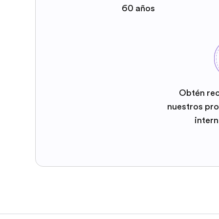
60 años
Obtén re
nuestros pr
inter