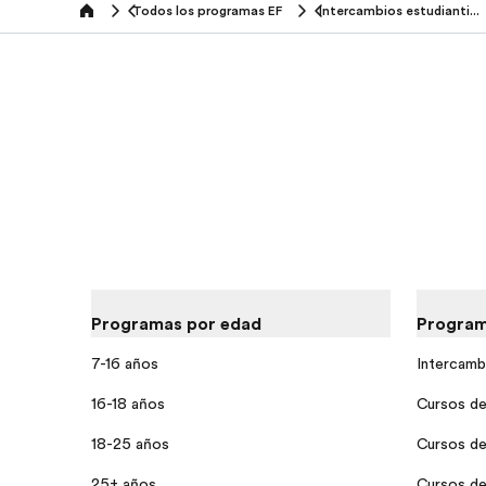
Todos los programas EF
Intercambios estudiantiles
home
Programas por edad
Program
7-16 años
Intercamb
16-18 años
Cursos de
18-25 años
Cursos de
25+ años
Cursos de