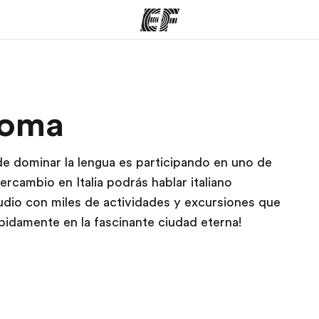
mas
Oficinas
Sobre
Roma
ue hacemos
Encuentra una oficina
Quié
 de dominar la lengua es participando en uno de
tercambio en Italia
podrás hablar italiano
dio con miles de actividades y excursiones que
pidamente en la fascinante ciudad eterna!