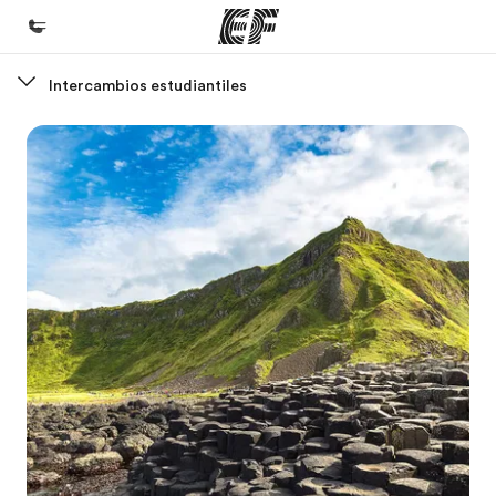
Intercambios estudiantiles
Inicio
Bienvenido a EF
Programas
Ver todo lo que hacemos
Oficinas
Encuentra una oficina
Sobre nosotros
Quiénes somos
Trabajos
Únete al equipo