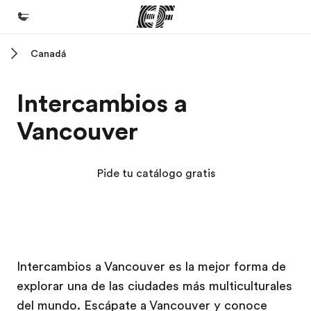
Canadá
Inicio
Bienvenido a EF
Intercambios a
Programas
Vancouver
Ver todo lo que hacemos
Oficinas
Pide tu catálogo gratis
Encuentra una oficina
Sobre nosotros
Quiénes somos
Campus EF
Campus EF
Trabajos
Intercambios a Vancouver es la mejor forma de
explorar una de las ciudades más multiculturales
Únete al equipo
del mundo. Escápate a Vancouver y conoce