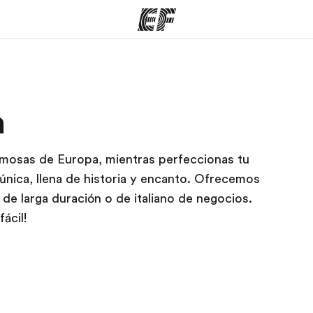
mas
Oficinas
Sobre
a
ue hacemos
Encuentra una oficina
Quié
mosas de Europa, mientras perfeccionas tu
 única, llena de historia y encanto. Ofrecemos
 de larga duración o de italiano de negocios.
ácil!