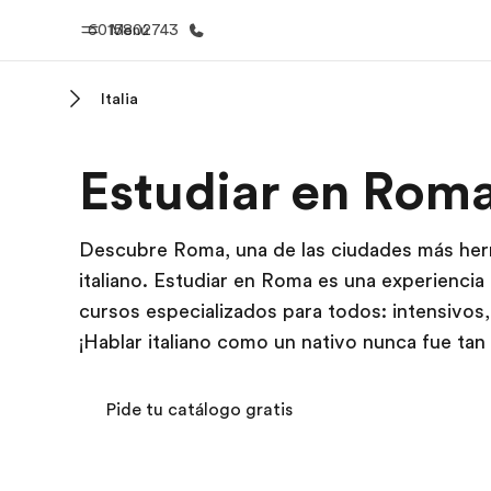
6015802743
Menú
Italia
Inicio
Progra
Estudiar en Rom
Bienvenido a EF
Ver todo lo q
Descubre Roma, una de las ciudades más her
italiano. Estudiar en Roma es una experiencia
cursos especializados para todos: intensivos,
¡Hablar italiano como un nativo nunca fue tan f
Pide tu catálogo gratis