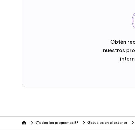
Obtén re
nuestros pr
inter
Todos los programas EF
Estudios en el exterior
home