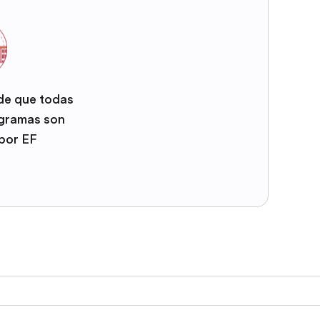
 de que todas
ogramas son
por EF