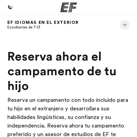
EF IDIOMAS EN EL EXTERIOR
Inicio
Estudiantes de 7-13
Bienvenido a EF
Programas
Reserva ahora el
Ver todo lo que hacemos
campamento de tu
Oficinas
hijo
Encuentra una oficina
Sobre nosotros
Reserva un campamento con todo incluido para
Quiénes somos
tu hijo en el extranjero y desarrollara sus
habilidades lingüísticas, su confianza y su
Trabajos
independencia. Reserva ahora tu campamento
Únete al equipo
preferido y un asesor de estudios de EF te