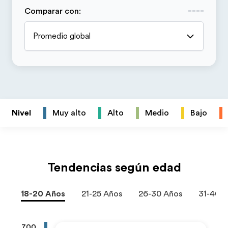
Comparar con
:
Promedio global
Nivel
Muy alto
Alto
Medio
Bajo
Tendencias según edad
18-20 Años
21-25 Años
26-30 Años
31-40 
700