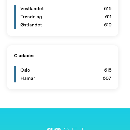
Vestlandet
616
Trøndelag
611
Østlandet
610
Ciudades
Oslo
615
Hamar
607