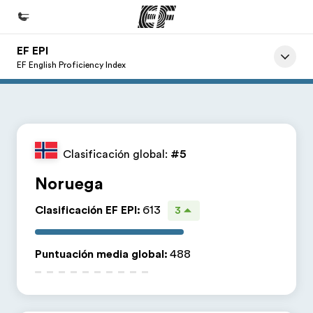
EF EPI
Inicio
EF English Proficiency Index
Bienvenido a EF
Programas
Ver todo lo que hacemos
Clasificación global:
#5
Oficinas
Noruega
Encuentra una oficina
Clasificación EF EPI
:
613
3
Sobre nosotros
Quiénes somos
Puntuación media global
:
488
Trabajos
Únete al equipo