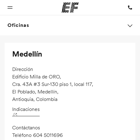
Oficinas
Inicio
Programas
Oficinas
Sobre
Trabajos
Medellín
nosotros
Bienvenido a
Ver todo lo que
Encuentra
Únete al
EF
hacemos
una oficina
equipo
Quiénes
Dirección
somos
Edificio Milla de ORO,
Cra. 43A #3 Sur-130 piso 1, local 117,
El Poblado, Medellín,
Antioquia, Colombia
Indicaciones
Contáctanos
Teléfono
604 5011696