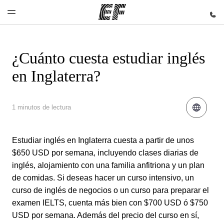
¿Cuánto cuesta estudiar inglés
Inicio
Programas
Oficinas
Sobre
Trabajos
en Inglaterra?
nosotros
Bienvenido
Ver todo lo
Encuentra
Únete al
a EF
que hacemos
una oficina
equipo
Quiénes
somos
1 minutos de lectura
Estudiar inglés en Inglaterra cuesta a partir de unos
$650 USD por semana, incluyendo clases diarias de
inglés, alojamiento con una familia anfitriona y un plan
de comidas. Si deseas hacer un curso intensivo, un
curso de inglés de negocios o un curso para preparar el
examen IELTS, cuenta más bien con $700 USD ó $750
USD por semana. Además del precio del curso en sí,