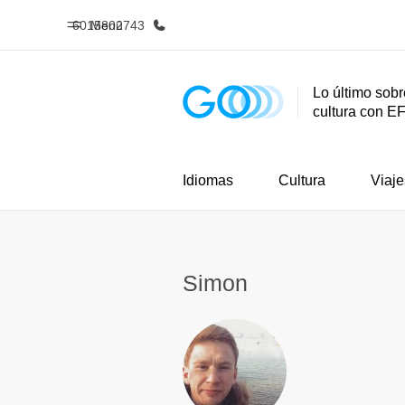
6015802743
Menú
Lo último sobr
cultura con E
Inicio
Progra
Bienvenido a EF
Ver todo lo q
Idiomas
Cultura
Viaje
Simon