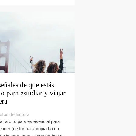
señales de que estás
sto para estudiar y viajar
era
utos de lectura
jar a otro país es esencial para
ender (de forma apropiada) un
vo idioma, pero ¿cómo sabes si