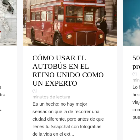
CÓMO USAR EL
50
AUTOBÚS EN EL
pr
REINO UNIDO COMO
min
UN EXPERTO
s
Lo 
tra
hec
minutos de lectura
via
Es un hecho: no hay mejor
s.
con
sensación que la de recorrer una
pue
ciudad diferente, pero antes de que
llenes tu Snapchat con fotografías
de la vida en el ext...