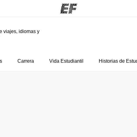
e viajes, idiomas y
F
mas
Oficinas
Sobre
ue hacemos
Encuentra una oficina
Quié
s
Carrera
Vida Estudiantil
Historias de Estu