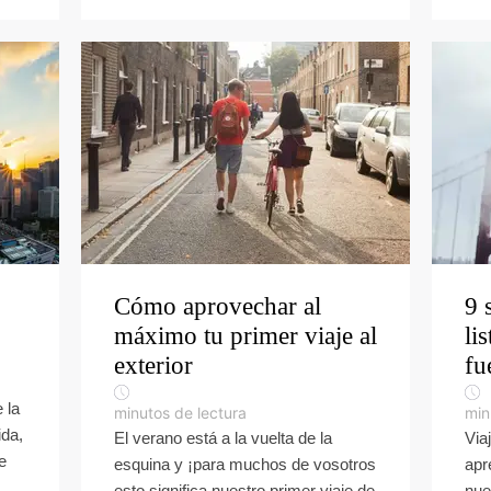
Cómo aprovechar al
9 
máximo tu primer viaje al
li
exterior
fu
 la
minutos de lectura
min
ida,
El verano está a la vuelta de la
Via
e
esquina y ¡para muchos de vosotros
apr
esto significa nuestro primer viaje de
nue