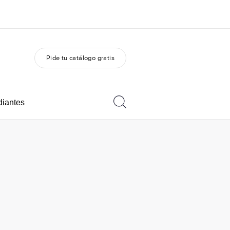
Pide tu catálogo gratis
 nosotros
Trabajos
nes somos
Únete al equipo
diantes