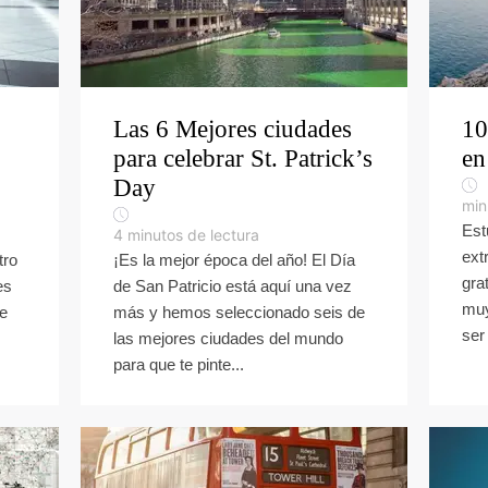
Las 6 Mejores ciudades
10
para celebrar St. Patrick’s
en
Day
min
Est
4
minutos de lectura
ext
tro
¡Es la mejor época del año! El Día
gra
es
de San Patricio está aquí una vez
muy
ue
más y hemos seleccionado seis de
ser 
las mejores ciudades del mundo
para que te pinte...