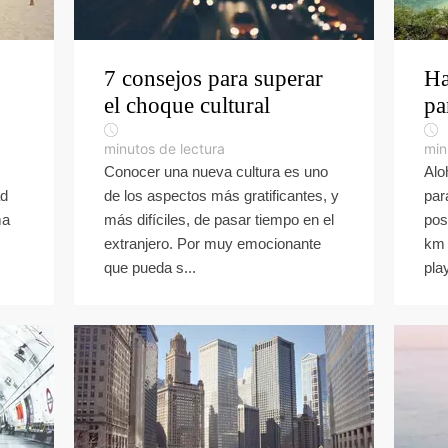
7 consejos para superar
Ha
el choque cultural
pa
minutos de lectura
min
Conocer una nueva cultura es uno
Alo
ad
de los aspectos más gratificantes, y
par
ma
más difíciles, de pasar tiempo en el
pos
extranjero. Por muy emocionante
km 
que pueda s...
pla