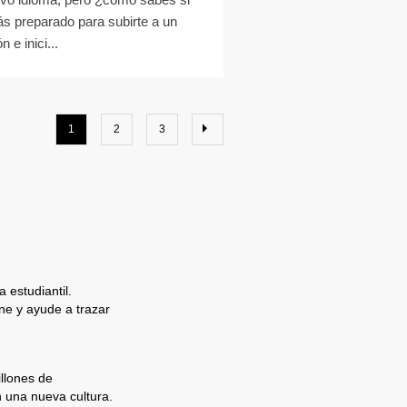
ás preparado para subirte a un
n e inici...
1
2
3
 estudiantil.
e y ayude a trazar
llones de
n una nueva cultura.