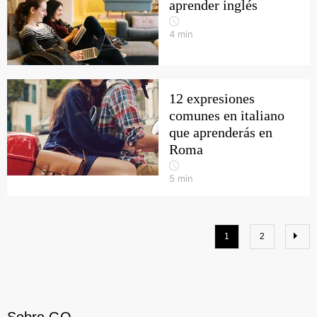
aprender inglés
4
min
12 expresiones
comunes en italiano
que aprenderás en
Roma
5
min
1
2