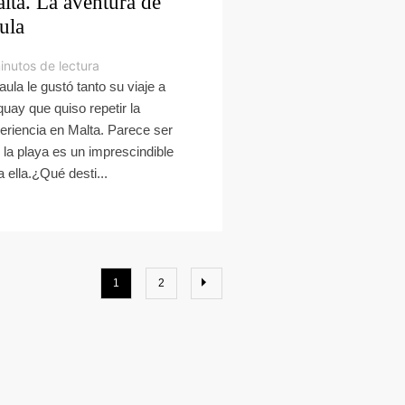
lta. La aventura de
ula
inutos de lectura
aula le gustó tanto su viaje a
quay que quiso repetir la
eriencia en Malta. Parece ser
 la playa es un imprescindible
a ella.¿Qué desti...
1
2