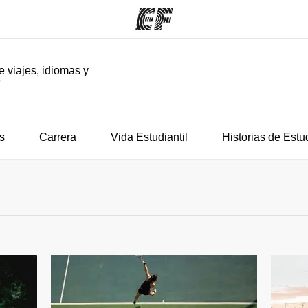
e viajes, idiomas y
F
mas
Oficinas
Sobre
ue hacemos
Encuentra una oficina
Quié
s
Carrera
Vida Estudiantil
Historias de Estu