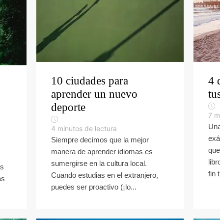
10 ciudades para
4 
aprender un nuevo
tu
deporte
7
m
Una
4
minutos de lectura
exá
Siempre decimos que la mejor
que
manera de aprender idiomas es
lib
sumergirse en la cultura local.
as
fin 
Cuando estudias en el extranjero,
as
puedes ser proactivo (¡lo...