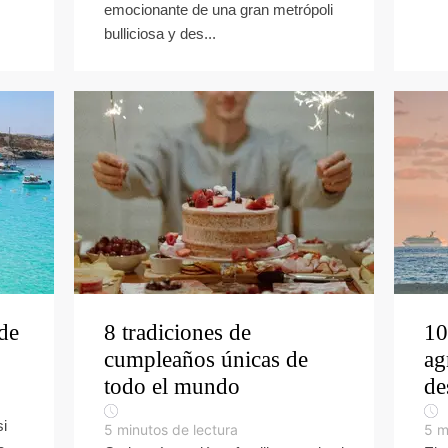
emocionante de una gran metrópoli
bulliciosa y des...
de
8 tradiciones de
10
cumpleaños únicas de
ag
todo el mundo
de
si
5
minutos de lectura
5
m