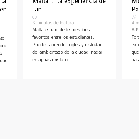
 La
Malta". La experiencia de
Ma
 en
Jan.
Pa
3
minutos de lectura
4
m
Malta es uno de los destinos
A P
favoritos entre los estudiantes.
Tor
nte
Puedes aprender inglés y disfrutar
exp
 que
del ambientazo de la ciudad, nadar
que
a
en aguas cristalin...
par
 que