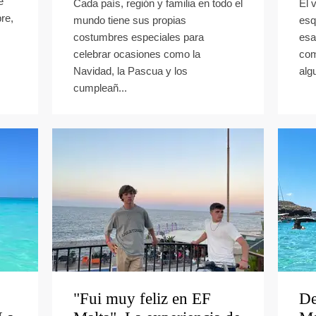
e
Cada país, región y familia en todo el
El 
bre,
mundo tiene sus propias
esq
costumbres especiales para
esa
celebrar ocasiones como la
com
Navidad, la Pascua y los
alg
cumpleañ...
"Fui muy feliz en EF
De