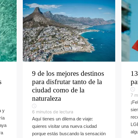
9 de los mejores destinos
13
s
para disfrutar tanto de la
pa
ciudad como de la
7
m
naturaleza
¡Fe
sie
a y
6
minutos de lectura
rec
ría
Aquí tienes un dilema de viaje:
LGB
laya
quieres visitar una nueva ciudad
alg
ra
porque estás buscando la sensación