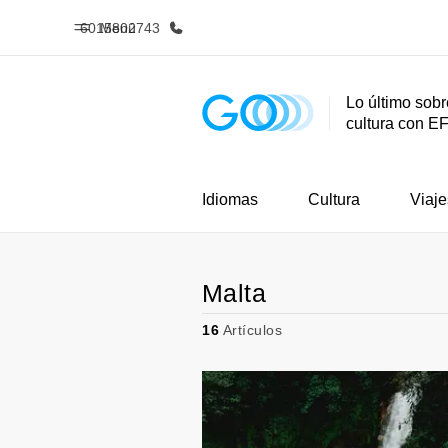
6015802743
Menú
Lo último sobr
cultura con E
Inicio
Progra
Bienvenido a EF
Ver todo lo q
Idiomas
Cultura
Viaje
Malta
16
Artículos