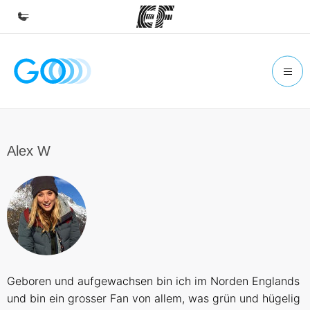
Inicio
Bienvenido a EF
Programas
Ver todo lo que hacemos
Alex W
Oficinas
Encuentra una oficina
Sobre nosotros
Quiénes somos
Trabajos
Geboren und aufgewachsen bin ich im Norden Englands
Únete al equipo
und bin ein grosser Fan von allem, was grün und hügelig