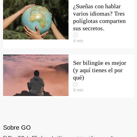
¿Sueñas con hablar
varios idiomas? Tres
políglotas comparten
sus secretos.
4
min
Ser bilingüe es mejor
(y aquí tienes el por
qué)
9
min
Sobre GO