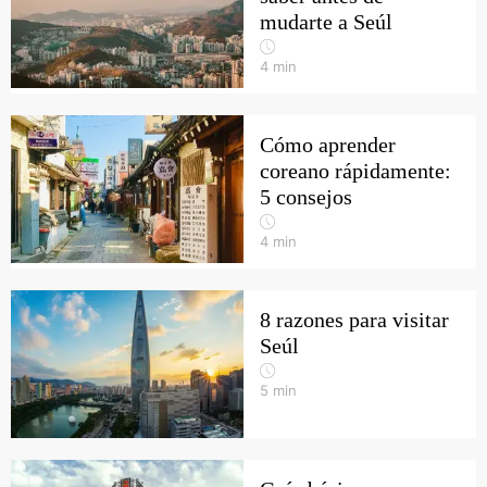
mudarte a Seúl
4
min
Cómo aprender
coreano rápidamente:
5 consejos
4
min
8 razones para visitar
Seúl
5
min