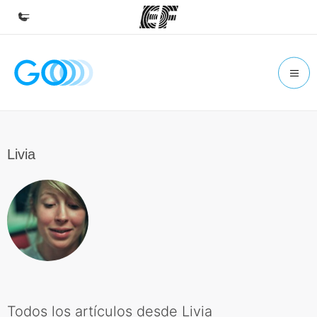
Inicio
Bienvenido a EF
Programas
Ver todo lo que hacemos
Livia
Oficinas
Encuentra una oficina
Sobre nosotros
Quiénes somos
Trabajos
Únete al equipo
Todos los artículos desde Livia