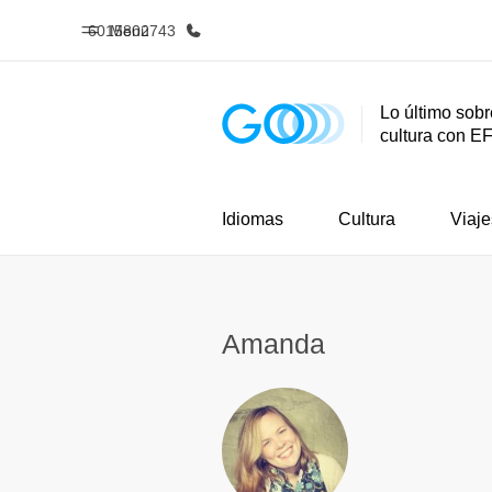
6015802743
Menú
Lo último sobr
cultura con E
Inicio
Progra
Bienvenido a EF
Ver todo lo q
Idiomas
Cultura
Viaje
Amanda