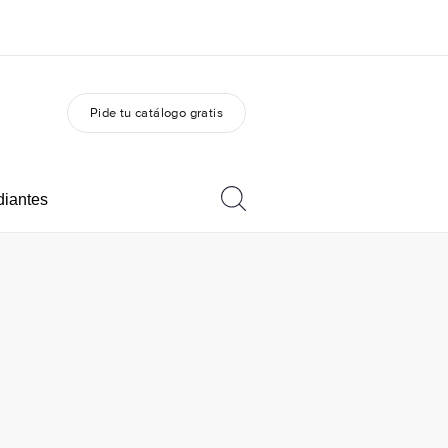
Pide tu catálogo gratis
 nosotros
Trabajos
nes somos
Únete al equipo
diantes