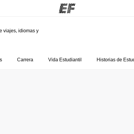
e viajes, idiomas y
F
mas
Oficinas
Sobre
ue hacemos
Encuentra una oficina
Quié
s
Carrera
Vida Estudiantil
Historias de Estu